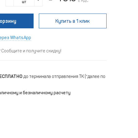
с НДС
шт
корзину
Купить
в 1 клик
ерез WhatsApp
Сообщите и получите скидку!
ЕСПЛАТНО
до терминала отправления ТК (*далее по
аличному и безналичному расчету