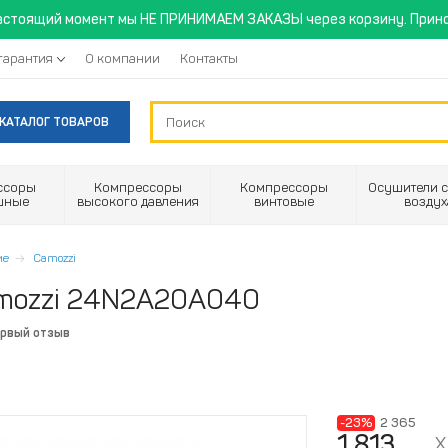
астоящий момент мы НЕ ПРИНИМАЕМ ЗАКАЗЫ через корзину. Прино
гарантия
О компании
Контакты
КАТАЛОГ ТОВАРОВ
ссоры
Компрессоры
Компрессоры
Осушители с
шные
высокого давления
винтовые
воздух
ие
Camozzi
mozzi 24N2A20A040
ервый отзыв
-23%
2 365
1 813