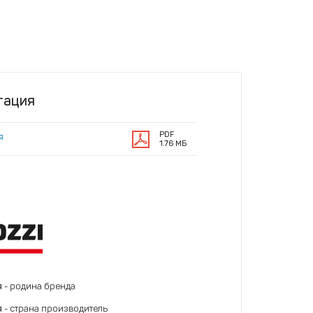
тация
PDF
я
1.76 МБ
я
- родина бренда
я
- страна производитель