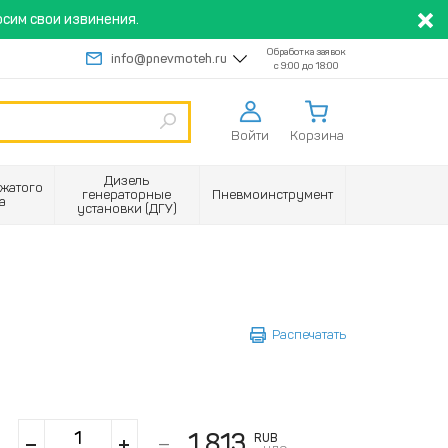
сим свои извинения.
Обработка заявок
info@pnevmoteh.ru
с 9:00 до 18:00
Войти
Корзина
Дизель
жатого
генераторные
Пневмоинструмент
а
установки (ДГУ)
Распечатать
1 813
RUB