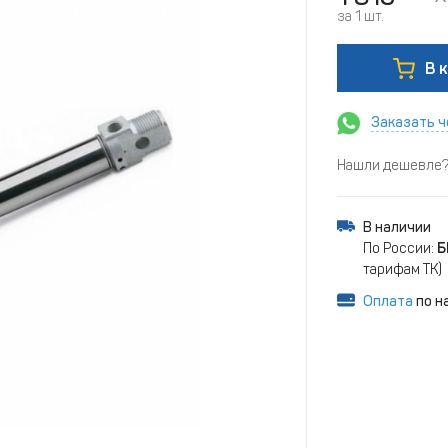
за 1 шт.
В 
Заказать ч
Нашли дешевле? 
В наличии
По России:
Б
тарифам ТК)
Оплата
по н