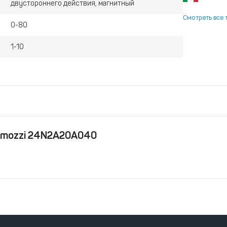
двустороннего действия, магнитный
Смотреть все 
0-80
1-10
amozzi 24N2A20A040