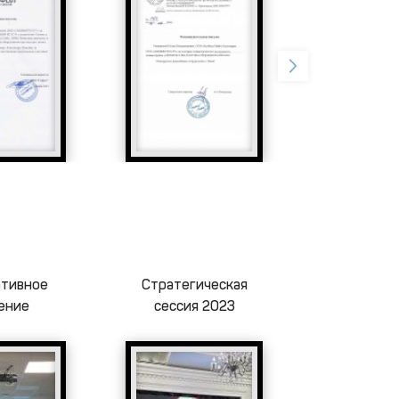
ативное
Стратегическая
Сплав на б
ение
сессия 2023