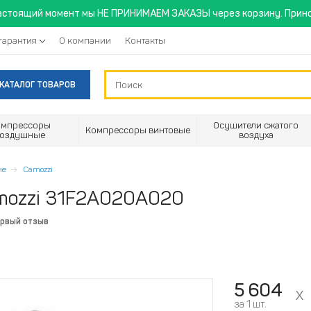
астоящий момент мы НЕ ПРИНИМАЕМ ЗАКАЗЫ через корзину. Прино
гарантия
О компании
Контакты
КАТАЛОГ ТОВАРОВ
омпрессоры
Осушители сжатого
Компрессоры винтовые
воздушные
воздуха
ие
Camozzi
mozzi 31F2A020A020
ервый отзыв
5 604
за 1 шт.