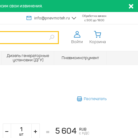
сим свои извинения.
Обработка заявок
info@pnevmoteh.ru
с 9:00 до 18:00
Войти
Корзина
Дизель генераторные
Пневмоинструмент
установки (ДГУ)
Распечатать
5 604
RUB
с НДС
шт