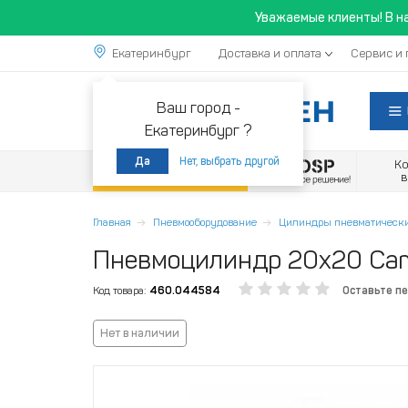
Уважаемые клиенты! В н
Екатеринбург
Доставка и оплата
Сервис и 
Ваш город -
Екатеринбург ?
Нет, выбрать другой
Да
К
Акции
Главная
Пневмооборудование
Цилиндры пневматическ
Пневмоцилиндр 20x20 Ca
Код товара:
460.044584
Оставьте п
Нет в наличии