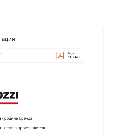
тация
PDF
я
1.87 МБ
я
- родина бренда
я
- страна производитель