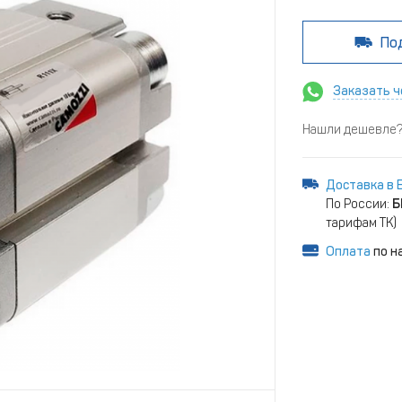
По
Заказать ч
Нашли дешевле? 
Доставка в 
По России:
Б
тарифам ТК)
Оплата
по н