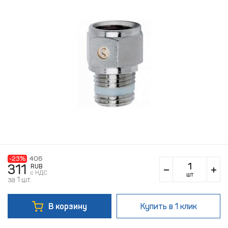
-23%
406
311
RUB
c НДС
шт
за 1 шт.
В корзину
Купить
в 1 клик