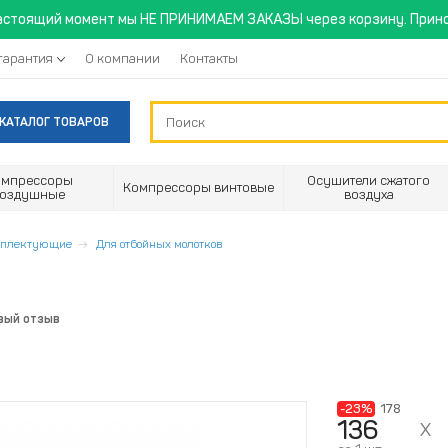
астоящий момент мы НЕ ПРИНИМАЕМ ЗАКАЗЫ через корзину. Прино
гарантия
О компании
Контакты
КАТАЛОГ ТОВАРОВ
омпрессоры
Осушители сжатого
Компрессоры винтовые
воздушные
воздуха
омплектующие
Для отбойных молотков
вый отзыв
-23%
178
136