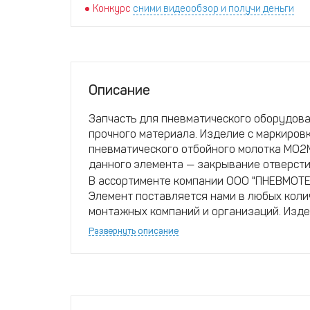
Конкурс
сними видеообзор и получи деньги
Описание
Запчасть для пневматического оборудов
прочного материала. Изделие с маркиро
пневматического отбойного молотка МО2М
данного элемента — закрывание отверсти
В ассортименте компании ООО "ПНЕВМОТЕ
Элемент поставляется нами в любых коли
монтажных компаний и организаций. Изд
качества, обладает длительным сроком э
Развернуть описание