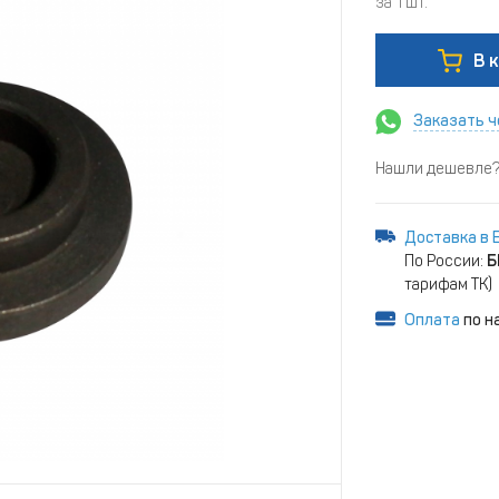
за 1 шт.
В 
Заказать ч
Нашли дешевле? 
Доставка в 
По России:
Б
тарифам ТК)
Оплата
по н