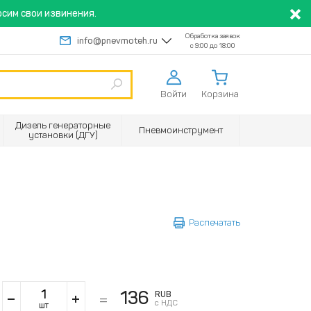
сим свои извинения.
Обработка заявок
info@pnevmoteh.ru
с 9:00 до 18:00
Войти
Корзина
Дизель генераторные
Пневмоинструмент
установки (ДГУ)
Распечатать
136
RUB
с НДС
шт