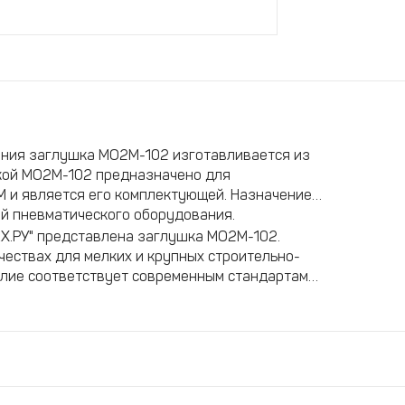
ания заглушка МО2М-102 изготавливается из
вкой МО2М-102 предназначено для
 и является его комплектующей. Назначение
й пневматического оборудования.
Х.РУ" представлена заглушка МО2М-102.
чествах для мелких и крупных строительно-
елие соответствует современным стандартам
ксплуатации.