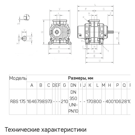
Модель
Размеры, мм
A
B
C
D
E
F
G
DN
I
J
K
L
M
H
P
Q
R
DN
350
RBS 175
1646
798
973
-
-
-
210
-
-
170
800
-
400
106
28
100
UNI-
PN10
Технические характеристики