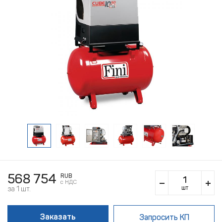
568 754
RUB
c НДС
шт
за 1 шт.
Заказать
Запросить КП