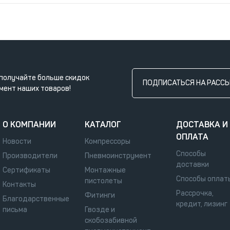
получайте больше скидок
ПОДПИСАТЬСЯ НА РАСС
мент наших товаров!
О КОМПАНИИ
КАТАЛОГ
ДОСТАВКА И
ОПЛАТА
Новости
Компрессоры
Способы
Производители
Пневмоинструмент
доставки
Сертификаты
Монтажные
Способы оплат
пистолеты
Контакты
Рассрочка,
Фитинги
Благодарственные
кредит, лизинг
письма
Гвозде и
скобозабивной