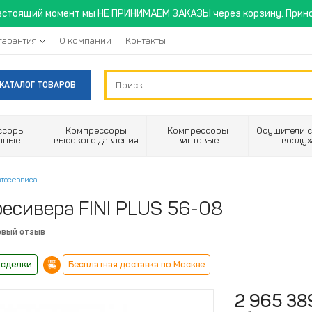
астоящий момент мы НЕ ПРИНИМАЕМ ЗАКАЗЫ через корзину. Прино
гарантия
О компании
Контакты
КАТАЛОГ ТОВАРОВ
ссоры
Компрессоры
Компрессоры
Осушители с
шные
высокого давления
винтовые
воздух
втосервиса
ресивера FINI PLUS 56-08
рвый отзыв
 сделки
Бесплатная доставка по Москве
2 965 38