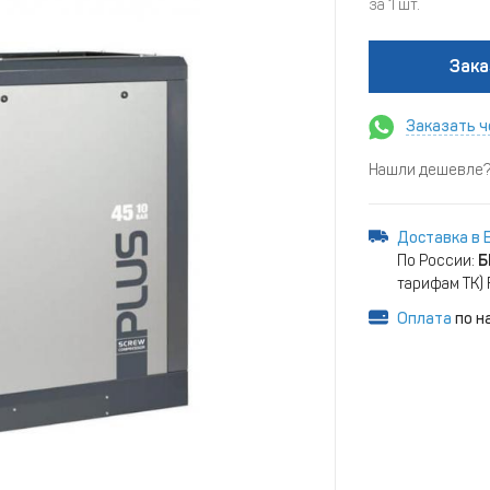
за 1 шт.
Зака
Заказать ч
Нашли дешевле? 
Доставка в 
По России:
Б
тарифам ТК)
Оплата
по н