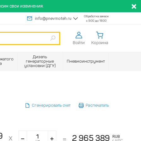
сим свои извинения.
Обработка заявок
info@pnevmoteh.ru
с 9:00 до 18:00
Войти
Корзина
Дизель
жатого
генераторные
Пневмоинструмент
а
установки (ДГУ)
Сгенерировать счет
Распечатать
9
2 965 389
RUB
с НДС