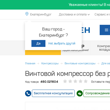
Уважаемые клиенты! В н
Екатеринбург
Доставка и оплата
Сервис и 
Ваш город -
Екатеринбург ?
Нет, выбрать другой
Да
Компре
Акции
возду
Главная
Компрессоры
Винтовые компрессоры
Для а
Винтовой компрессор без 
Код товара:
460.021604
Оставьте пе
Бесплатная консультация
Сопровождение