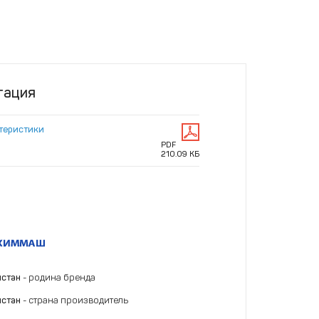
тация
ктеристики
PDF
210.09 КБ
истан
- родина бренда
истан
- страна производитель