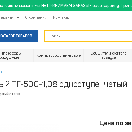
астоящий момент мы НЕ ПРИНИМАЕМ ЗАКАЗЫ через корзину. Прино
гарантия
О компании
Контакты
КАТАЛОГ ТОВАРОВ
омпрессоры
Осушители сжатого
Компрессоры винтовые
воздушные
воздуха
ры
ый ТГ-500-1,08 одноступенчатый
ервый отзыв
Цена по за