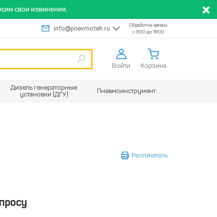
сим свои извинения.
Обработка заявок
info@pnevmoteh.ru
с 9:00 до 18:00
Войти
Корзина
Дизель генераторные
Пневмоинструмент
установки (ДГУ)
Распечатать
просу