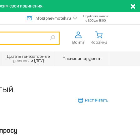
сим свои извинения.
Обработка заявок
info@pnevmoteh.ru
с 9:00 до 18:00
Войти
Корзина
Дизель генераторные
Пневмоинструмент
установки (ДГУ)
тый
Распечатать
просу