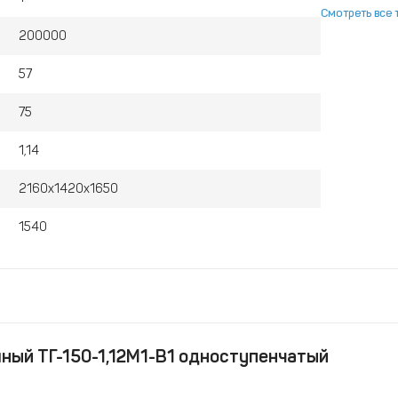
Смотреть все 
200000
57
75
1,14
2160х1420х1650
1540
ный ТГ-150-1,12М1-В1 одноступенчатый