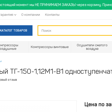
астоящий момент мы НЕ ПРИНИМАЕМ ЗАКАЗЫ через корзину. Прино
гарантия
О компании
Контакты
КАТАЛОГ ТОВАРОВ
омпрессоры
Осушители сжатого
Компрессоры винтовые
воздушные
воздуха
ры
ый ТГ-150-1,12М1-В1 одноступенча
ервый отзыв
Цена по за