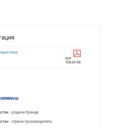
тация
ктеристики
PDF
109.23 КБ
истан
- родина бренда
истан
- страна производитель