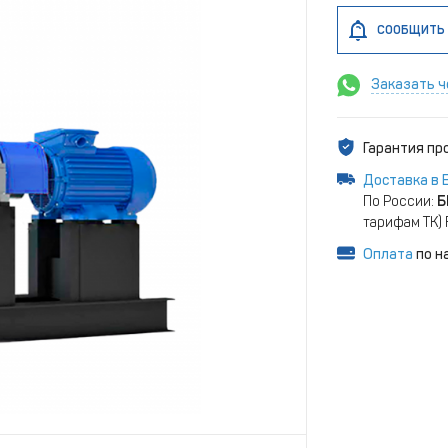
СООБЩИТЬ 
Заказать ч
Гарантия п
Доставка в 
По России:
Б
тарифам ТК)
Оплата
по н