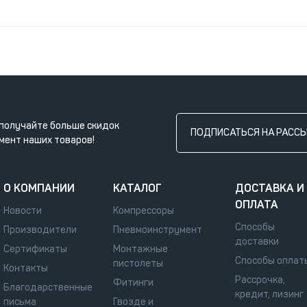
получайте больше скидок
ПОДПИСАТЬСЯ НА РАСС
мент наших товаров!
О КОМПАНИИ
КАТАЛОГ
ДОСТАВКА И
ОПЛАТА
Новости
Компрессоры
Способы
Производители
Пневмоинструмент
доставки
Сертификаты
Монтажные
Способы оплат
пистолеты
Контакты
Рассрочка,
Фитинги
Благодарственные
кредит, лизинг
письма
Гвозде и