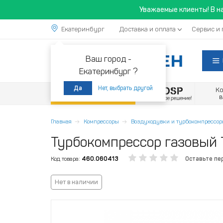
Уважаемые клиенты! В н
Екатеринбург
Доставка и оплата
Сервис и 
Ваш город -
Екатеринбург ?
Нет, выбрать другой
Да
К
Акции
Главная
Компрессоры
Воздуходувки и турбокомпрессо
Турбокомпрессор газовый 
Код товара:
460.060413
Оставьте пе
Нет в наличии