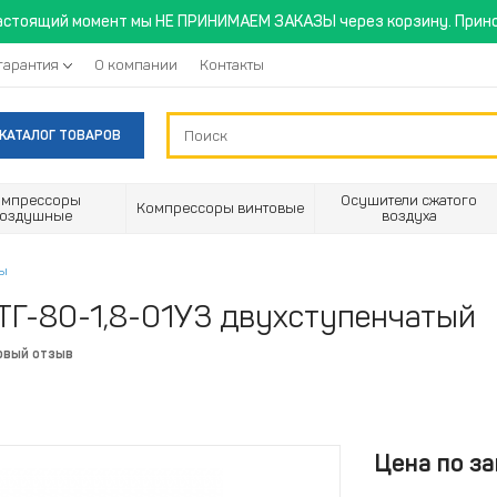
астоящий момент мы НЕ ПРИНИМАЕМ ЗАКАЗЫ через корзину. Прино
гарантия
О компании
Контакты
КАТАЛОГ ТОВАРОВ
омпрессоры
Осушители сжатого
Компрессоры винтовые
воздушные
воздуха
ры
ТГ-80-1,8-01У3 двухступенчатый
рвый отзыв
Цена по за