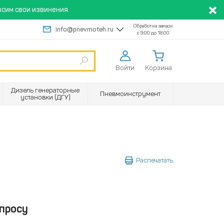
сим свои извинения.
Обработка заявок
info@pnevmoteh.ru
с 9:00 до 18:00
Войти
Корзина
Дизель генераторные
Пневмоинструмент
установки (ДГУ)
Распечатать
просу