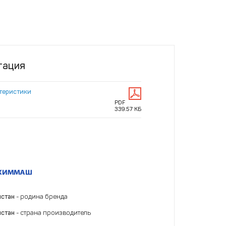
тация
ктеристики
PDF
339.57 КБ
истан
- родина бренда
истан
- страна производитель