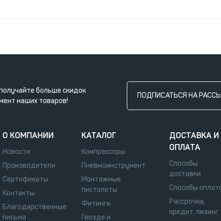
получайте больше скидок
ПОДПИСАТЬСЯ НА РАСС
мент наших товаров!
О КОМПАНИИ
КАТАЛОГ
ДОСТАВКА И
ОПЛАТА
Новости
Компрессоры
Способы
Производители
Пневмоинструмент
доставки
Сертификаты
Монтажные
Способы оплат
пистолеты
Контакты
Рассрочка,
Фитинги
Благодарственные
кредит, лизинг
письма
Гвозде и