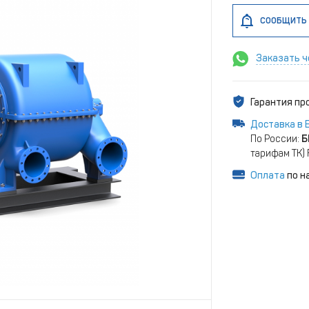
СООБЩИТЬ 
Заказать ч
Гарантия п
Доставка в 
По России:
Б
тарифам ТК)
Оплата
по н