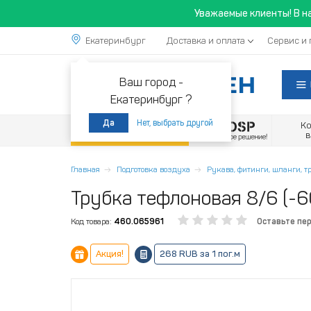
Уважаемые клиенты! В н
Екатеринбург
Доставка и оплата
Сервис и 
Ваш город -
Екатеринбург ?
Нет, выбрать другой
Да
К
Акции
Главная
Подготовка воздуха
Рукава, фитинги, шланги, 
Трубка тефлоновая 8/6 (-6
Код товара:
460.065961
Оставьте пе
Акция!
268 RUB за 1 пог.м