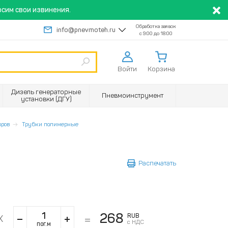
сим свои извинения.
Обработка заявок
info@pnevmoteh.ru
с 9:00 до 18:00
Войти
Корзина
Дизель генераторные
Пневмоинструмент
установки (ДГУ)
оров
Трубки полимерные
Распечатать
268
RUB
с НДС
пог.м