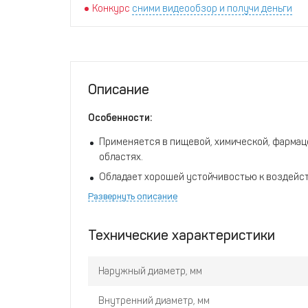
Конкурс
сними видеообзор и получи деньги
Описание
Особенности:
Применяется в пищевой, химической, фармац
областях.
Обладает хорошей устойчивостью к воздейст
агрессивных веществ и не подвержен возде
Развернуть описание
Исключительно гладкая поверхность PTFE ис
загрязняющих веществ, что позволяет прово
Технические характеристики
Наружный диаметр, мм
Внутренний диаметр, мм