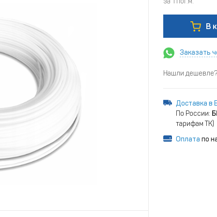
за 1 пог.м.
В 
Заказать ч
Нашли дешевле? 
Доставка в 
По России:
Б
тарифам ТК)
Оплата
по н