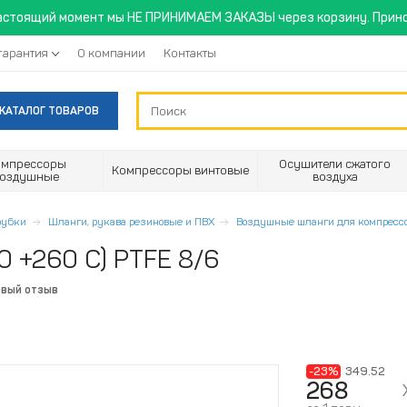
астоящий момент мы НЕ ПРИНИМАЕМ ЗАКАЗЫ через корзину. Прино
гарантия
О компании
Контакты
КАТАЛОГ ТОВАРОВ
омпрессоры
Осушители сжатого
Компрессоры винтовые
воздушные
воздуха
трубки
Шланги, рукава резиновые и ПВХ
Воздушные шланги для компресс
0 +260 С) PTFE 8/6
рвый отзыв
-23%
349.52
268