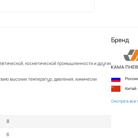
Бренд
евтической, косметической промышленности и других
Росси
вию высоких температур, давления, химически
йствию окружающей среды.
Китай
ключает налипание микробов, активных и
Смотреть все 
дить быструю мойку.
8
6