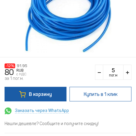
-12%
91.95
80
RUB
c НДС
пог.м
за 1 пог.м.
В корзину
Купить
в 1 клик
Заказать через WhatsApp
Нашли дешевле? Сообщите и получите скидку!