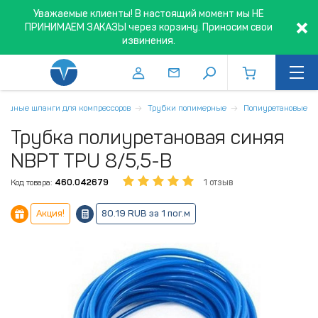
Уважаемые клиенты! В настоящий момент мы НЕ
ПРИНИМАЕМ ЗАКАЗЫ через корзину. Приносим свои
извинения.
душные шланги для компрессоров
Трубки полимерные
Полиуретановые
Трубка полиуретановая синяя
NBPT TPU 8/5,5-B
Код товара:
460.042679
1 отзыв
Акция!
80.19 RUB за 1 пог.м