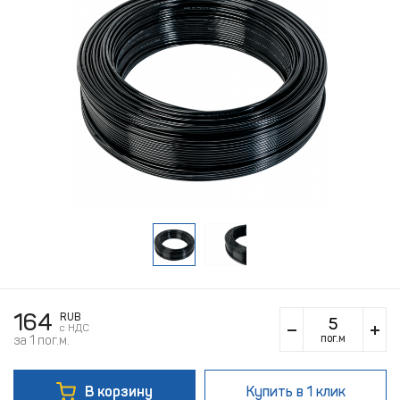
164
RUB
c НДС
пог.м
за 1 пог.м.
В корзину
Купить
в 1 клик