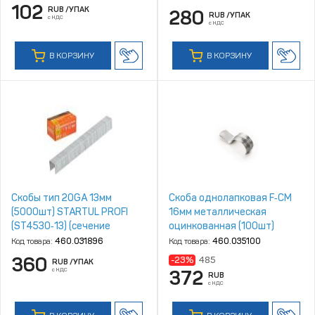
102
RUB
/УПАК
280
RUB
/УПАК
с НДС
с НДС
В КОРЗИНУ
В КОРЗИНУ
Скобы тип 20GA 13мм
Скоба однолапковая F‑CM
(5000шт) STARTUL PROFI
16мм металлическая
(ST4530‑13) (сечение
оцинкованная (100шт)
1,2х0,6мм; шир. скобы 11,2мм)
Код товара:
460.031896
Код товара:
460.035100
360
-23%
485
RUB
/УПАК
с НДС
372
RUB
с НДС