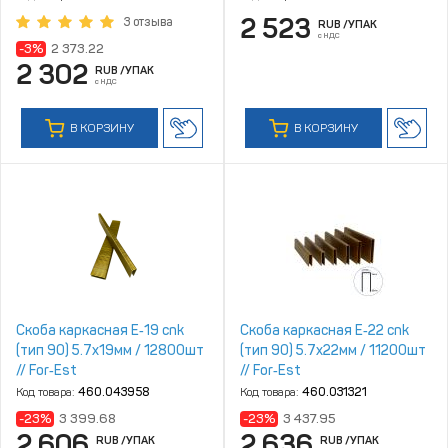
2 523
3 отзыва
RUB
/УПАК
с НДС
-3%
2 373.22
2 302
RUB
/УПАК
с НДС
В КОРЗИНУ
В КОРЗИНУ
Скоба каркасная E‑19 cnk
Скоба каркасная E‑22 cnk
(тип 90) 5.7x19мм / 12800шт
(тип 90) 5.7x22мм / 11200шт
// For‑Est
// For‑Est
Код товара:
460.043958
Код товара:
460.031321
-23%
3 399.68
-23%
3 437.95
2 606
2 636
RUB
/УПАК
RUB
/УПАК