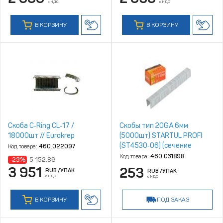
с НДС
с НДС
В КОРЗИНУ
В КОРЗИНУ
Скоба C‑Ring CL‑17 /
Скобы тип 20GA 6мм
18000шт // Eurokrep
(5000шт) STARTUL PROFI
(ST4530‑06) (сечение
Код товара:
460.022097
1,2х0,6мм; шир. скобы 11,2мм)
Код товара:
460.031898
-23%
5 152.86
3 951
253
RUB
/УПАК
RUB
/УПАК
с НДС
с НДС
В КОРЗИНУ
ПОД ЗАКАЗ