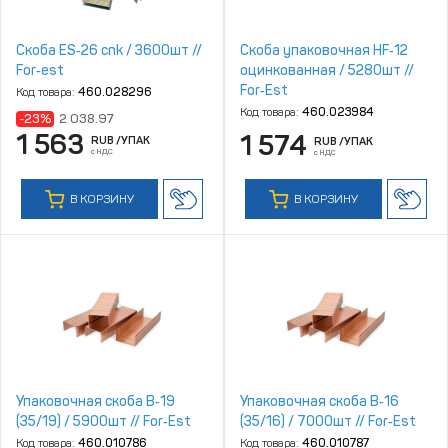
Скоба ES‑26 cnk / 3600шт //
Скоба упаковочная HF‑12
For‑est
оцинкованная / 5280шт //
For‑Est
Код товара:
460.028296
Код товара:
460.023984
-23%
2 038.97
1 563
1 574
RUB
/УПАК
RUB
/УПАК
с НДС
с НДС
В КОРЗИНУ
В КОРЗИНУ
Упаковочная скоба B‑19
Упаковочная скоба B‑16
(35/19) / 5900шт // For‑Est
(35/16) / 7000шт // For‑Est
Код товара:
460.010786
Код товара:
460.010787