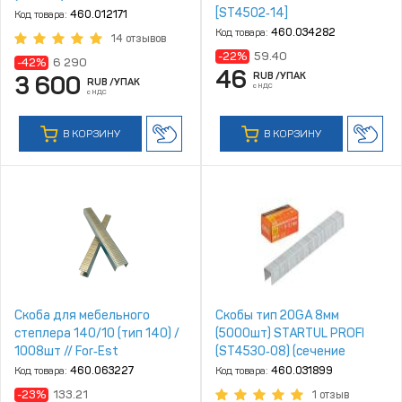
[ST4502‑14]
Код товара:
460.012171
Код товара:
460.034282
14 отзывов
-22%
59.40
-42%
6 290
46
RUB
/УПАК
3 600
RUB
/УПАК
с НДС
с НДС
В КОРЗИНУ
В КОРЗИНУ
Скоба для мебельного
Скобы тип 20GA 8мм
степлера 140/10 (тип 140) /
(5000шт) STARTUL PROFI
1008шт // For‑Est
(ST4530‑08) (сечение
1,2х0,6мм; шир. скобы 11,2мм)
Код товара:
460.063227
Код товара:
460.031899
-23%
133.21
1 отзыв