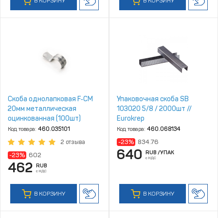
В КОРЗИНУ
В КОРЗИНУ
Скоба однолапковая F‑CM
Упаковочная скоба SB
20мм металлическая
103020 5/8 / 2000шт //
оцинкованная (100шт)
Eurokrep
Код товара:
460.035101
Код товара:
460.068134
-23%
834.76
2 отзыва
640
RUB
/УПАК
-23%
602
с НДС
462
RUB
с НДС
В КОРЗИНУ
В КОРЗИНУ