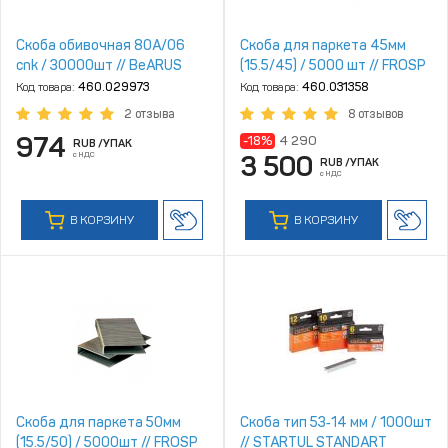
Скоба обивочная 80A/06
Скоба для паркета 45мм
cnk / 30000шт // BeARUS
(15.5/45) / 5000 шт // FROSP
Код товара:
460.029973
Код товара:
460.031358
2 отзыва
8 отзывов
974
-18%
4 290
RUB
/УПАК
с НДС
3 500
RUB
/УПАК
с НДС
В КОРЗИНУ
В КОРЗИНУ
Скоба для паркета 50мм
Скоба тип 53‑14 мм / 1000шт
(15.5/50) / 5000шт // FROSP
// STARTUL STANDART