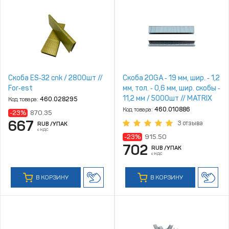
Скоба ES‑32 cnk / 2800шт //
Скоба 20GA ‑ 19 мм, шир. ‑ 1,2
For‑est
мм, тол. ‑ 0,6 мм, шир. скобы ‑
11,2 мм / 5000шт // MATRIX
Код товара:
460.028295
[57662]
Код товара:
460.010886
-23%
870.35
667
3 отзыва
RUB
/УПАК
с НДС
-23%
915.50
702
RUB
/УПАК
с НДС
В КОРЗИНУ
В КОРЗИНУ