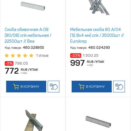
Скоба обивочная А‑08
Мебельная скоба 80 A/04
(80/08) cnk мебельная /
(12.8х4 мм) cnk / 35000шт //
22500шт // Bea
Eurokrep
Код товара:
460.028955
Код товара:
460.024293
-23%
1 300.25
1 отзыв
997
RUB
/УПАК
-3%
796.05
с НДС
772
RUB
/УПАК
с НДС
В КОРЗИНУ
В КОРЗИНУ