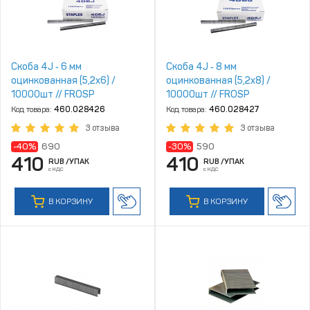
Скоба 4J ‑ 6 мм
Скоба 4J ‑ 8 мм
оцинкованная (5,2х6) /
оцинкованная (5,2х8) /
10000шт // FROSP
10000шт // FROSP
Код товара:
460.028426
Код товара:
460.028427
3 отзыва
3 отзыва
-40%
690
-30%
590
410
410
RUB
/УПАК
RUB
/УПАК
с НДС
с НДС
В КОРЗИНУ
В КОРЗИНУ