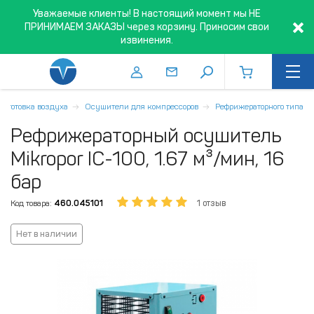
Уважаемые клиенты! В настоящий момент мы НЕ
ПРИНИМАЕМ ЗАКАЗЫ через корзину. Приносим свои
извинения.
одготовка воздуха
Осушители для компрессоров
Рефрижераторного типа
Рефрижераторный осушитель
Mikropor IC-100, 1.67 м³/мин, 16
бар
Код товара:
460.045101
1 отзыв
Нет в наличии