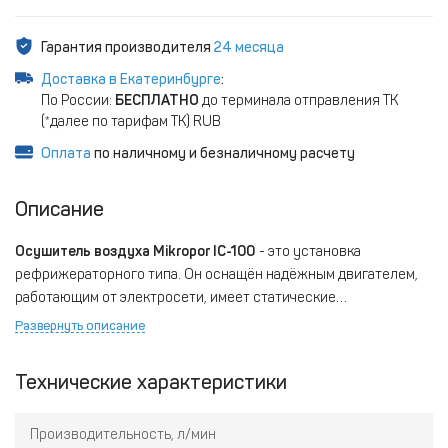
Гарантия производителя
24 месяца
Доставка в Екатеринбурге
:
По России:
БЕСПЛАТНО
до терминала отправления ТК
(*далее по тарифам ТК) RUB
Оплата
по наличному и безналичному расчету
Описание
Осушитель воздуха Mikropor IC-100
- это установка
рефрижераторного типа. Он оснащён надёжным двигателем,
работающим от электросети, имеет статические
конденсаторы без охлаждающего вентилятора. Поэтому
Развернуть описание
он энергоэффективен при низком уровне шума и компактном
дизайне.
Технические характеристики
Производительность, л/мин