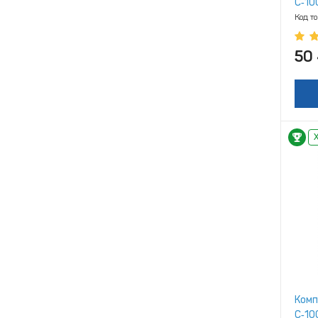
С‑10
Код т
50
Комп
С‑10