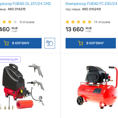
рессор FUBAG OL 231/24 CM2
Компрессор FUBAG FC 230/24
овара:
460.014213
Код товара:
460.010249
8 отзывов
14 отзывов
 460
13 660
RUB
RUB
с НДС
с НДС
В КОРЗИНУ
В КОРЗИНУ
Рекомендуем