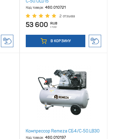
С‑50.OLD15
Код товара:
460.010721
2 отзыва
53 600
RUB
с НДС
В КОРЗИНУ
Компрессор Remeza СБ4/С‑50.LB30
Код товара:
460.010197