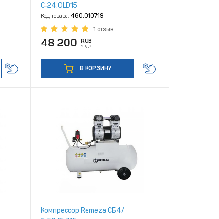
С‑24.OLD15
Код товара:
460.010719
1 отзыв
48 200
RUB
с НДС
В КОРЗИНУ
Компрессор Remeza СБ4/