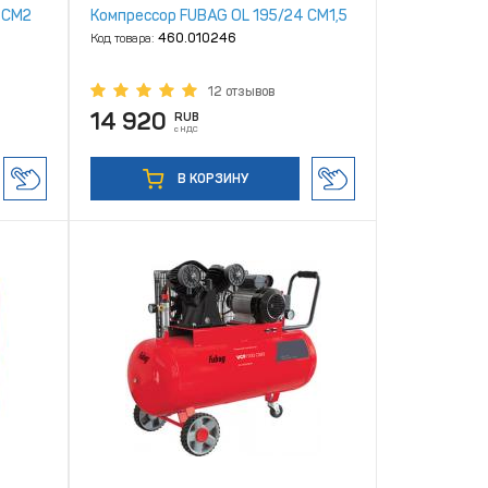
 CM2
Компрессор FUBAG OL 195/24 CM1,5
Код товара:
460.010246
12 отзывов
14 920
RUB
с НДС
В КОРЗИНУ