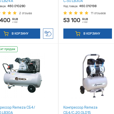
0.LB24A
С‑50.LB30A
овара:
460.010280
Код товара:
460.010198
2 отзыва
11 отзывов
 400
53 100
RUB
RUB
с НДС
с НДС
В КОРЗИНУ
В КОРЗИНУ
Хит продаж
рессор Remeza СБ4/
Компрессор Remeza
0.LB30A
СБ4/C‑20.OLD15