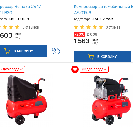
рессор Remeza СБ4/
Компрессор автомобильный 
0.LB30
AE‑015‑3
овара:
460.010199
Код товара:
460.027343
5 отзывов
3 отзыва
 600
-23%
2 038
RUB
с НДС
1 563
RUB
с НДС
В КОРЗИНУ
В КОРЗИНУ
Лидер продаж
Лидер продаж