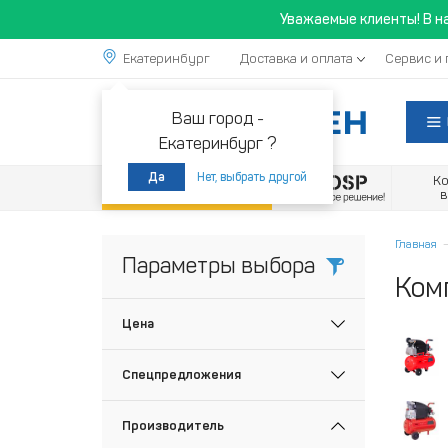
Уважаемые клиенты! В н
Екатеринбург
Доставка и оплата
Сервис и 
Ваш город -
Екатеринбург ?
Нет, выбрать другой
Да
К
Акции
Главная
Параметры выбора
Ком
Цена
Спецпредложения
Производитель