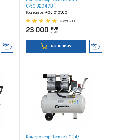
С‑50.J2047В
Код товара:
460.010300
2 отзыва
23 000
RUB
с НДС
В КОРЗИНУ
Компрессор Remeza СБ4/