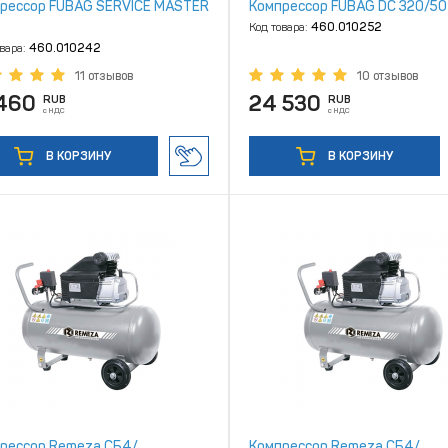
рессор FUBAG SERVICE MASTER
Компрессор FUBAG DC 320/50
Код товара:
460.010252
овара:
460.010242
11 отзывов
10 отзывов
 460
24 530
RUB
RUB
с НДС
с НДС
В КОРЗИНУ
В КОРЗИНУ
рессор Remeza СБ4/
Компрессор Remeza СБ4/