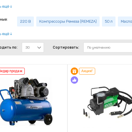
ь ещё
ные:
220 В
Компрессоры Ремеза (REMEZA)
50 л
Масло
ь ещё
одить по:
Сортировать:
30
По умолчанию
Лидер продаж
Акция!