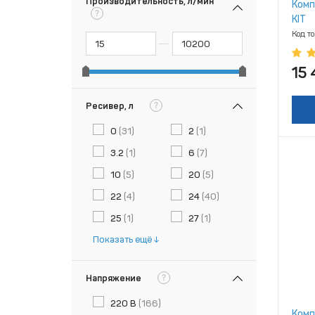
Производительность, л/мин
Комп
?
KIT
Код т
15
?
Ресивер, л
0
(31)
2
(1)
3.2
(1)
6
(7)
10
(5)
20
(5)
22
(4)
24
(40)
25
(1)
27
(1)
Показать ещё
?
Напряжение
220 В
(166)
Комп