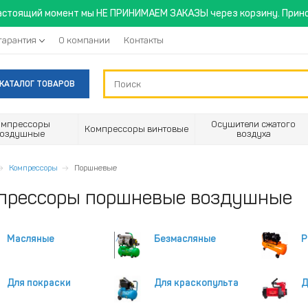
астоящий момент мы НЕ ПРИНИМАЕМ ЗАКАЗЫ через корзину. Прино
гарантия
О компании
Контакты
КАТАЛОГ ТОВАРОВ
омпрессоры
Осушители сжатого
Компрессоры винтовые
воздушные
воздуха
Компрессоры
Поршневые
прессоры поршневые воздушные
Масляные
Безмасляные
Р
Для покраски
Для краскопульта
Д