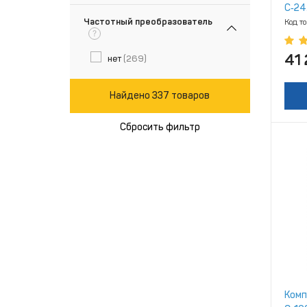
С‑24
Частотный преобразователь
Код т
?
41
нет
(269)
Найдено 337 товаров
Сбросить фильтр
Комп