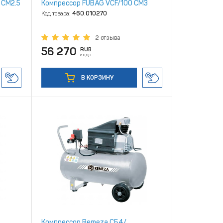
 CM2.5
Компрессор FUBAG VCF/100 СM3
Код товара:
460.010270
2 отзыва
56 270
RUB
с НДС
В КОРЗИНУ
Компрессор Remeza СБ4/