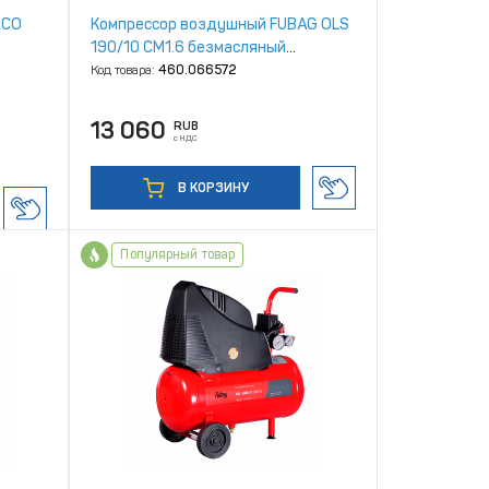
ECO
Компрессор воздушный FUBAG OLS
190/10 CM1.6 безмасляный
малошумный
Код товара:
460.066572
13 060
RUB
с НДС
В КОРЗИНУ
Популярный товар