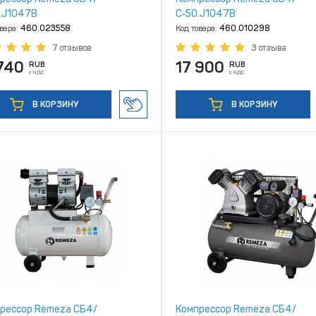
.J1047B
С‑50.J1047В
овара:
460.023558
Код товара:
460.010298
7 отзывов
3 отзыва
740
17 900
RUB
RUB
с НДС
с НДС
В КОРЗИНУ
В КОРЗИНУ
рессор Remeza СБ4/
Компрессор Remeza СБ4/