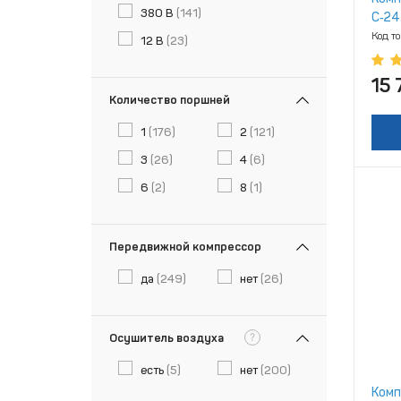
380 В
(141)
С‑24
Код т
12 В
(23)
15 
Количество поршней
1
(176)
2
(121)
3
(26)
4
(6)
6
(2)
8
(1)
Передвижной компрессор
да
(249)
нет
(26)
?
Осушитель воздуха
есть
(5)
нет
(200)
Комп