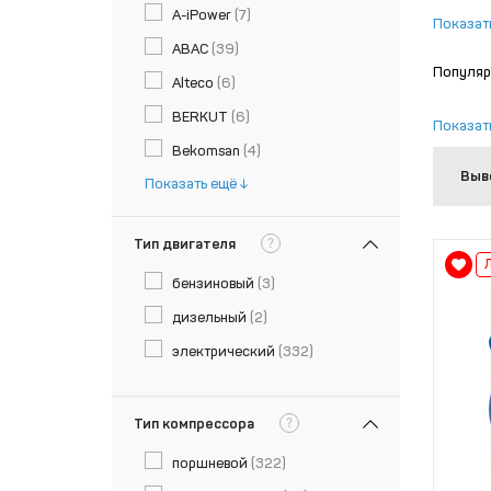
A-iPower
(7)
Показат
ABAC
(39)
Популяр
Alteco
(6)
BERKUT
(6)
Показат
Bekomsan
(4)
Выв
Показать ещё
?
Тип двигателя
бензиновый
(3)
дизельный
(2)
электрический
(332)
?
Тип компрессора
поршневой
(322)