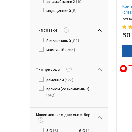
автомобильный
(10)
Комп
медицинский
(5)
С‑10
Код т
?
Тип смазки
60
безмасляный
(82)
масляный
(255)
?
Тип привода
ременной
(172)
прямой (коаксиальный)
(146)
Максимальное давление, бар
?
3.0
(6)
6.0
(4)