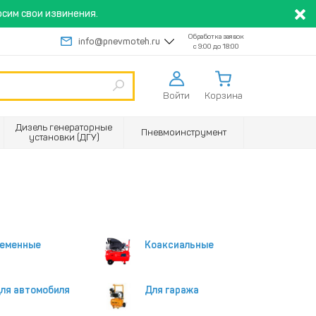
сим свои извинения.
Обработка заявок
info@pnevmoteh.ru
с 9:00 до 18:00
Войти
Корзина
Дизель генераторные
Пневмоинструмент
установки (ДГУ)
еменные
Коаксиальные
ля автомобиля
Для гаража