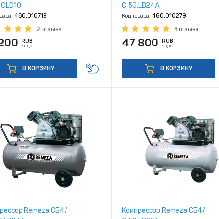
.OLD10
С‑50.LB24А
овара:
460.010718
Код товара:
460.010279
2 отзыва
3 отзыва
 200
47 800
RUB
RUB
с НДС
с НДС
В КОРЗИНУ
В КОРЗИНУ
рессор Remeza СБ4/
Компрессор Remeza СБ4/