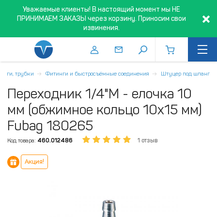
Уважаемые клиенты! В настоящий момент мы НЕ
ПРИНИМАЕМ ЗАКАЗЫ через корзину. Приносим свои
извинения.
ланги, трубки
Фитинги и быстросъёмные соединения
Штуцер под шланг
Переходник 1/4"M - елочка 10
мм (обжимное кольцо 10х15 мм)
Fubag 180265
Код товара:
460.012486
1 отзыв
Акция!