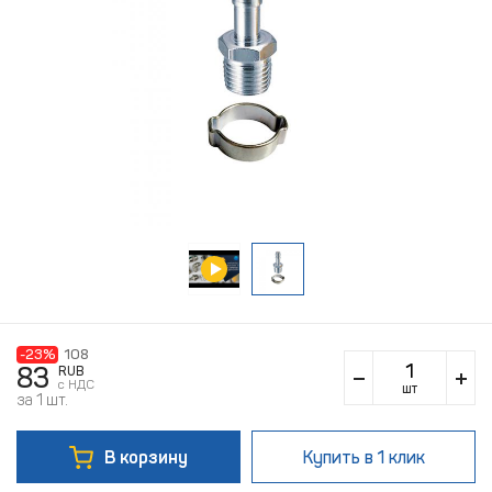
-23%
108
83
RUB
c НДС
шт
за 1 шт.
В корзину
Купить
в 1 клик