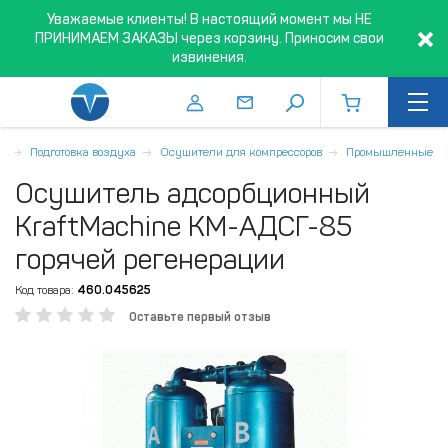
Уважаемые клиенты! В настоящий момент мы НЕ
ПРИНИМАЕМ ЗАКАЗЫ через корзину. Приносим свои
извинения.
я
Подготовка воздуха
Осушители для компрессоров
Промышленные
Осушитель адсорбционный
KraftMachine КМ-АДСГ-85
горячей регенерации
Код товара:
460.045625
Оставьте первый отзыв