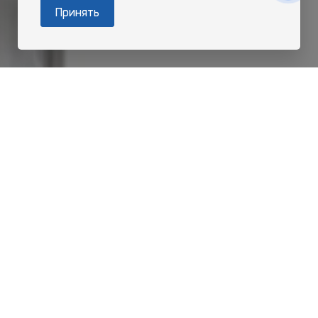
Принять
Опытный разработчик Drupal 7 Commerce
от 1500 USD на руки
Что предстоит делать
Разработка и поддержка существующего интернет-
магазина.
Конфигурация, разработка новых модулей Drupal.
Drupal темизация.
Работа с чужими модулями.
Работа с Drupal API и внешними API.
Опыт работы с Drupal Commerce.
HTML, CSS (Bootstrap), SCSS, Jquery, JS.
Хорошие знания PHP, MySQL.