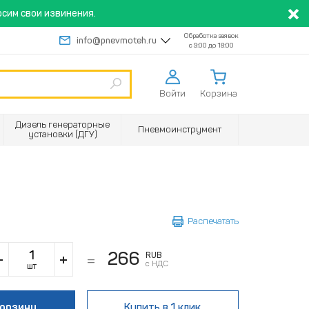
сим свои извинения.
Обработка заявок
info@pnevmoteh.ru
с 9:00 до 18:00
Войти
Корзина
Дизель генераторные
Пневмоинструмент
установки (ДГУ)
Распечатать
266
RUB
с НДС
шт
корзину
Купить
в 1 клик