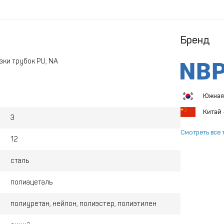
Бренд
ки трубок PU, NA
Южная
Китай
3
Смотреть все 
12
сталь
полиацеталь
полиуретан, нейлон, полиэстер, полиэтилен