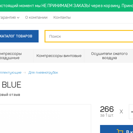
астоящий момент мы НЕ ПРИНИМАЕМ ЗАКАЗЫ через корзину. Прино
гарантия
О компании
Контакты
КАТАЛОГ ТОВАРОВ
омпрессоры
Осушители сжатого
Компрессоры винтовые
воздушные
воздуха
омплектующие
Для пневмотрубок
I BLUE
ервый отзыв
266
за 1 шт.
В 