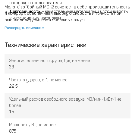
нагрузку на пользователя.
Молоток отбойный МО-2 сочетает в себе производительность
Долговечность
– качественные материалы и устойчивость
и комфорт, обеспечивая высокую скорость и точность при
к интенсивным нагрузкам.
выполнении даже самых сложных задач.
Компактность
– удобство транспортировки и работы в
Развернуть описание
ограниченных пространствах.
Технические характеристики
Энергия единичного удара, Дж, не менее
39
Частота ударов, с-1, не менее
22.5
Удельный расход свободного воздуха, М3/мин-1,кВт-1 не
более
1.5
Мощность, Вт, не менее
875