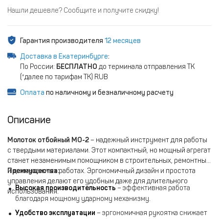
Нашли дешевле? Сообщите и получите скидку!
Гарантия производителя
12 месяцев
Доставка в Екатеринбурге
:
По России:
БЕСПЛАТНО
до терминала отправления ТК
(*далее по тарифам ТК) RUB
Оплата
по наличному и безналичному расчету
Описание
Молоток отбойный МО-2
– надежный инструмент для работы
с твердыми материалами. Этот компактный, но мощный агрегат
станет незаменимым помощником в строительных, ремонтных
и демонтажных работах. Эргономичный дизайн и простота
Преимущества:
управления делают его удобным даже для длительного
Высокая производительность
– эффективная работа
использования.
благодаря мощному ударному механизму.
Удобство эксплуатации
– эргономичная рукоятка снижает