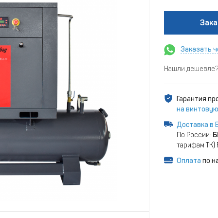
Зака
Заказать ч
Нашли дешевле? 
Гарантия п
на винтовую
Доставка в 
По России:
Б
тарифам ТК)
Оплата
по н