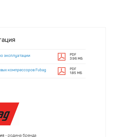
тация
PDF
по эксплуатации
3.96 МБ
PDF
овых компрессоров Fubag
1.85 МБ
ния
- родина бренда