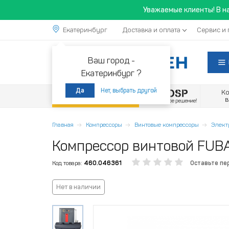
Уважаемые клиенты! В н
Екатеринбург
Доставка и оплата
Сервис и 
Ваш город -
Екатеринбург ?
Нет, выбрать другой
Да
К
Акции
Главная
Компрессоры
Винтовые компрессоры
Элект
Компрессор винтовой FUBA
Код товара:
460.046361
Оставьте пе
Нет в наличии