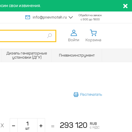
сим свои извинения.
Обработка заявок
info@pnevmoteh.ru
с 9:00 до 18:00
Войти
Корзина
Дизель генераторные
Пневмоинструмент
установки (ДГУ)
Распечатать
293 120
RUB
с НДС
шт