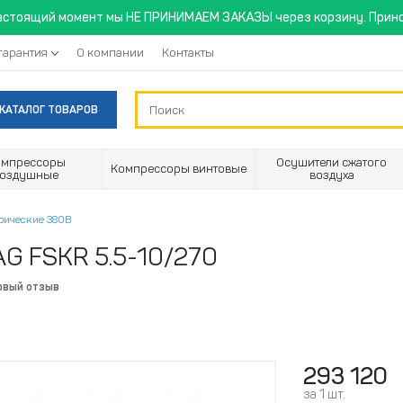
астоящий момент мы НЕ ПРИНИМАЕМ ЗАКАЗЫ через корзину. Прино
гарантия
О компании
Контакты
КАТАЛОГ ТОВАРОВ
омпрессоры
Осушители сжатого
Компрессоры винтовые
воздушные
воздуха
рические 380В
G FSKR 5.5-10/270
рвый отзыв
293 120
за 1 шт.