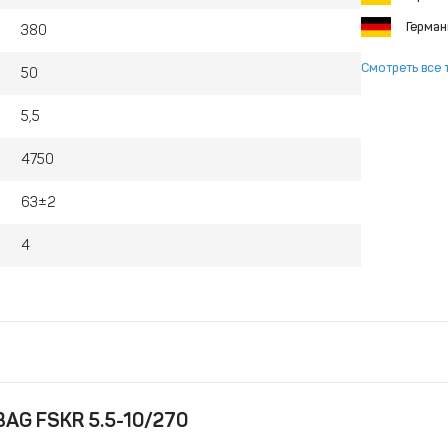
Герма
380
Смотреть все 
50
5,5
4750
63±2
4
BAG FSKR 5.5-10/270