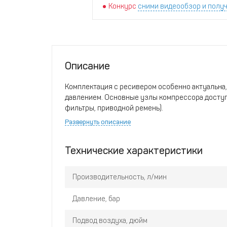
Конкурс
сними видеообзор и получ
Описание
Комплектация с ресивером особенно актуальна,
давлением. Основные узлы компрессора доступ
фильтры, приводной ремень).
Преимущества компрессора:
Развернуть описание
• Электродвигатель, класс защиты IP 54/F.
• Электрический блок управления.
Технические характеристики
• Пуск звезда-треугольник.
• Трансмиссионные ремни.
• Электрический вентилятор.
Производительность, л/мин
• Радиатор охлаждения.
• Ресивер 270 л.
Давление, бар
Подвод воздуха, дюйм