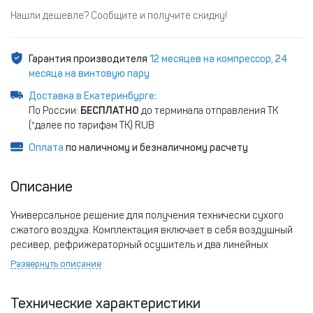
Нашли дешевле? Сообщите и получите скидку!
Гарантия производителя
12 месяцев на компрессор, 24
месяца на винтовую пару
Доставка в Екатеринбурге
:
По России:
БЕСПЛАТНО
до терминала отправления ТК
(*далее по тарифам ТК) RUB
Оплата
по наличному и безналичному расчету
Описание
Универсальное решение для получения технически сухого
сжатого воздуха. Комплектация включает в себя воздушный
ресивер, рефрижераторный осушитель и два линейных
фильтра.
Развернуть описание
Преимущества компрессора:
• Электродвигатель, класс защиты IP 54/F.
Технические характеристики
• Электрический блок управления.