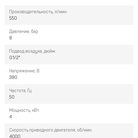
• Пуск звезда-треугольник.
• Трансмиссионные ремни.
Производительность, л/мин
• Электрический вентилятор.
550
• Радиатор охлаждения.
• Ресивер 270 л.
Давление, бар
• Рефрижераторный осушитель.
8
• Линейные фильтры предварительной и тонкой очистки.
Подвод воздуха, дюйм
G1/2"
Напряжение, В
380
Частота, Гц
50
Мощность, кВт
4
Скорость приводного двигателя, об/мин
4000