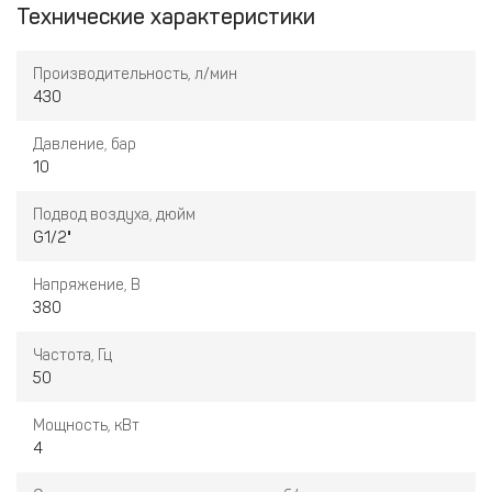
Технические характеристики
• Электрический блок управления.
• Пуск звезда-треугольник.
• Трансмиссионные ремни.
Производительность, л/мин
• Электрический вентилятор.
430
• Радиатор охлаждения.
• Ресивер 270 л.
Давление, бар
• Рефрижераторный осушитель.
10
• Линейные фильтры предварительной и тонкой очистки.
Подвод воздуха, дюйм
G1/2"
Напряжение, В
380
Частота, Гц
50
Мощность, кВт
4