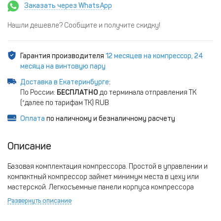
Заказать через WhatsApp
Нашли дешевле? Сообщите и получите скидку!
Гарантия производителя
12 месяцев на компрессор, 24
месяца на винтовую пару
Доставка в Екатеринбурге
:
По России:
БЕСПЛАТНО
до терминала отправления ТК
(*далее по тарифам ТК) RUB
Оплата
по наличному и безналичному расчету
Описание
Базовая комплектация компрессора. Простой в управлении и
компактный компрессор займет минимум места в цеху или
мастерской. Легкосъемные панели корпуса компрессора
обеспечивают удобный доступ к любым внутренним
Развернуть описание
компонентам для проведения технического обслуживания или
ремонта. Дополнительно требуется приобрести ресивер.