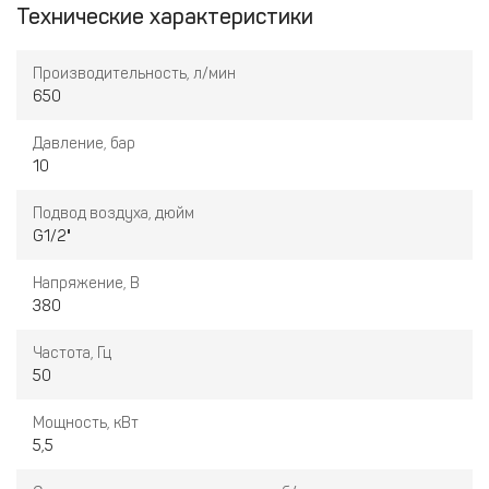
Технические характеристики
Преимущества компрессора:
• Электродвигатель, класс защиты IP 54/F.
• Электрический блок управления.
Производительность, л/мин
• Пуск звезда-треугольник.
650
• Трансмиссионные ремни.
• Электрический вентилятор.
Давление, бар
• Радиатор охлаждения.
10
Подвод воздуха, дюйм
G1/2"
Напряжение, В
380
Частота, Гц
50
Мощность, кВт
5,5