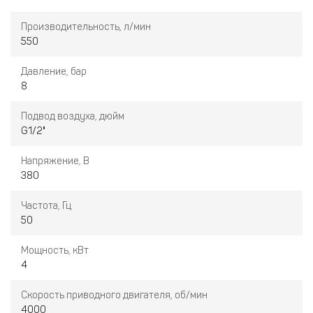
• Электродвигатель, класс защиты IP 54/F.
• Электрический блок управления.
Производительность, л/мин
• Пуск звезда-треугольник.
550
• Трансмиссионные ремни.
• Электрический вентилятор.
Давление, бар
• Радиатор охлаждения.
8
Подвод воздуха, дюйм
G1/2"
Напряжение, В
380
Частота, Гц
50
Мощность, кВт
4
Скорость приводного двигателя, об/мин
4000