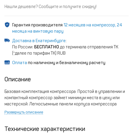
Нашли дешевле? Сообщите и получите скидку!
Гарантия производителя
12 месяцев на компрессор, 24
месяца на винтовую пару
Доставка в Екатеринбурге
:
По России:
БЕСПЛАТНО
до терминала отправления ТК
(*далее по тарифам ТК) RUB
Оплата
по наличному и безналичному расчету
Описание
Базовая комплектация компрессора. Простой в управлении и
компактный компрессор займет минимум места в цеху или
мастерской. Легкосъемные панели корпуса компрессора
обеспечивают удобный доступ к любым внутренним
Развернуть описание
компонентам для проведения технического обслуживания или
ремонта. К компрессору требуется докупить ресивер.
Технические характеристики
Преимущества компрессора: