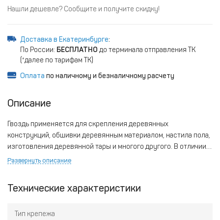
Нашли дешевле? Сообщите и получите скидку!
Доставка в Екатеринбурге
:
По России:
БЕСПЛАТНО
до терминала отправления ТК
(*далее по тарифам ТК)
Оплата
по наличному и безналичному расчету
Описание
Гвоздь применяется для скрепления деревянных
конструкций, обшивки деревянным материалом, настила пола,
изготовления деревянной тары и многого другого. В отличии
от гвоздя тип RK не оставляют после себя осколков
Развернуть описание
пластиковых кассет в виде мусора.
Технические характеристики
Тип крепежа