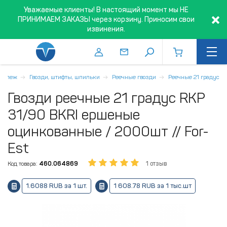
Уважаемые клиенты! В настоящий момент мы НЕ
ПРИНИМАЕМ ЗАКАЗЫ через корзину. Приносим свои
извинения.
репеж
Гвозди, штифты, шпильки
Реечные гвозди
Реечные 21 градус
Гвозди реечные 21 градус RKP
31/90 BKRI ершеные
оцинкованные / 2000шт // For-
Est
Код товара:
460.064869
1 отзыв
1.6088 RUB за 1 шт.
1 608.78 RUB за 1 тыс.шт