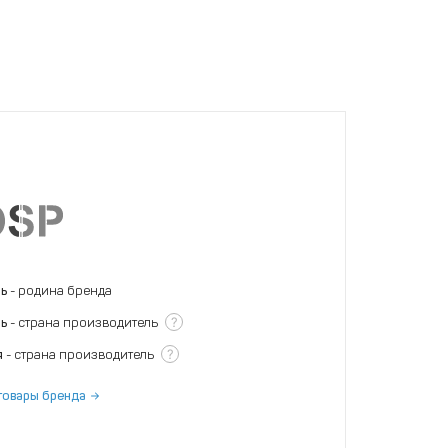
нь
- родина бренда
?
нь
- страна производитель
?
я
- страна производитель
товары бренда