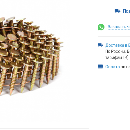
По
Заказать ч
Доставка в 
По России:
Б
тарифам ТК)
Оплата
по н