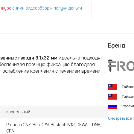
нкурс
сними видеообзор и получи деньги
Бренд
ванные гвозди 3.1x32 мм
идеально подходят
обеспечивая прочную фиксацию благодаря
 ослабление крепления с течением времени.
от коррозии, что особенно важно при
00 гвоздей
, что удобно для использования с
Тайва
етами, ускоряя процесс монтажа. Эти гвозди
Тайва
я долговечных и надёжных кровельных
Росси
кровельный
Смотреть все 
Prebena CNZ, Bea DPN, Bostitch N12, DEWALT DNR,
CRN