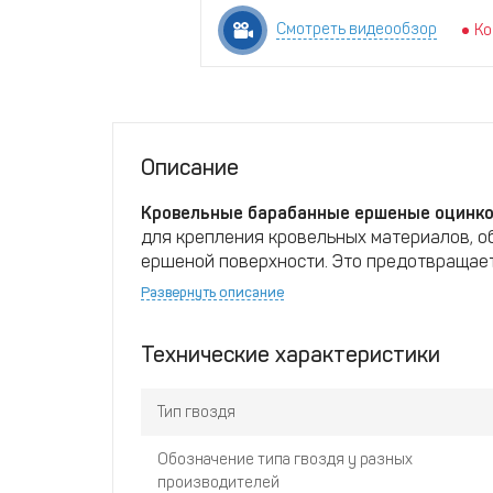
Смотреть видеообзор
Ко
Описание
Кровельные барабанные ершеные оцинко
для крепления кровельных материалов, 
ершеной поверхности. Это предотвращает
Оцинкованное покрытие защищает гвозди 
Развернуть описание
наружных работах. Упаковка включает
72
пневматическими гвоздезабивными пистол
Технические характеристики
широко применяются в строительстве дл
решений.
Тип гвоздя
Обозначение типа гвоздя у разных
производителей