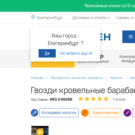
Уважаемые клиенты! В н
Екатеринбург
Доставка и оплата
Сервис и 
Ваш город -
Екатеринбург ?
Нет, выбрать другой
Да
Компре
Акции
возду
Главная
Расходники, оснастка, запчасти
Крепеж
Гв
Гвозди кровельные бараба
Код товара:
460.046288
1 отзыв
Кольцевая накатка
Оцинкованные