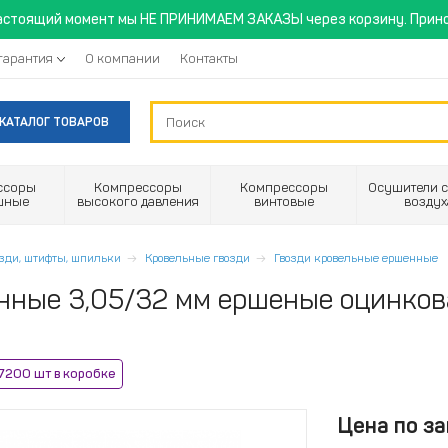
астоящий момент мы НЕ ПРИНИМАЕМ ЗАКАЗЫ через корзину. Прино
гарантия
О компании
Контакты
КАТАЛОГ ТОВАРОВ
ссоры
Компрессоры
Компрессоры
Осушители с
шные
высокого давления
винтовые
воздух
озди, штифты, шпильки
Кровельные гвозди
Гвозди кровельные ершенные
нные 3,05/32 мм ершеные оцинков
7200 шт в коробке
Цена по за