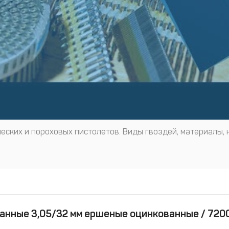
еских и пороховых пистолетов. Виды гвоздей, материалы, 
анные 3,05/32 мм ершеные оцинкованные / 720