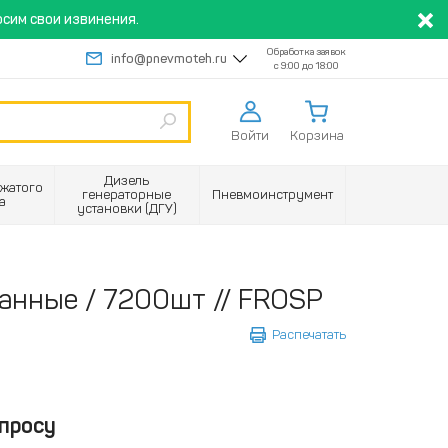
сим свои извинения.
Обработка заявок
info@pnevmoteh.ru
с 9:00 до 18:00
Войти
Корзина
Дизель
жатого
генераторные
Пневмоинструмент
а
установки (ДГУ)
анные / 7200шт // FROSP
Распечатать
просу