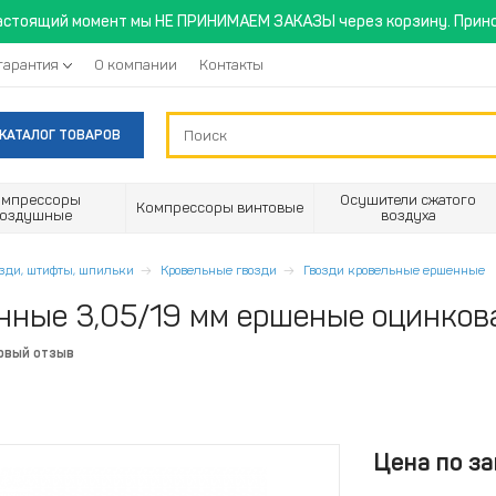
астоящий момент мы НЕ ПРИНИМАЕМ ЗАКАЗЫ через корзину. Прино
гарантия
О компании
Контакты
КАТАЛОГ ТОВАРОВ
омпрессоры
Осушители сжатого
Компрессоры винтовые
воздушные
воздуха
озди, штифты, шпильки
Кровельные гвозди
Гвозди кровельные ершенные
нные 3,05/19 мм ершеные оцинков
рвый отзыв
Цена по за