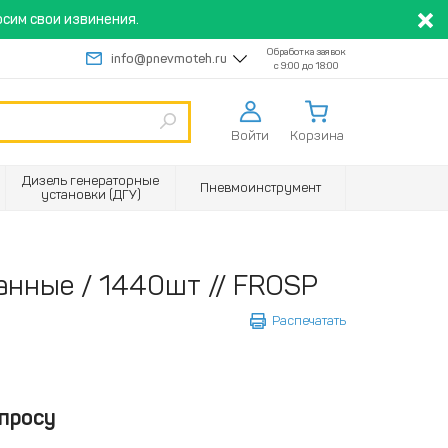
сим свои извинения.
Обработка заявок
info@pnevmoteh.ru
с 9:00 до 18:00
Войти
Корзина
Дизель генераторные
Пневмоинструмент
установки (ДГУ)
анные / 1440шт // FROSP
Распечатать
просу