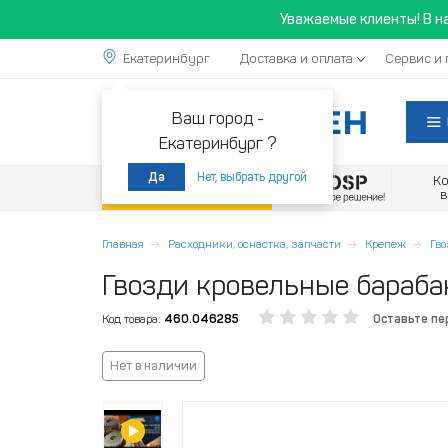
Уважаемые клиенты! В н
Екатеринбург
Доставка и оплата
Сервис и 
Ваш город -
Екатеринбург ?
Нет, выбрать другой
Да
К
Акции
Главная
Расходники, оснастка, запчасти
Крепеж
Гв
Гвозди кровельные бараба
Код товара:
460.046285
Оставьте пе
Нет в наличии