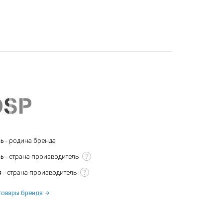
нь
- родина бренда
?
нь
- страна производитель
?
я
- страна производитель
товары бренда