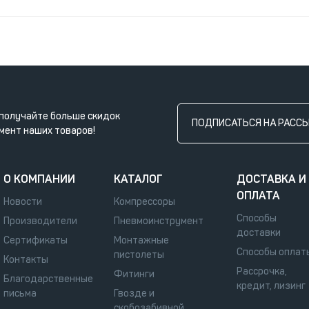
получайте больше скидок
ПОДПИСАТЬСЯ НА РАСС
мент наших товаров!
О КОМПАНИИ
КАТАЛОГ
ДОСТАВКА И
ОПЛАТА
Новости
Компрессоры
Способы
Производители
Пневмоинструмент
доставки
Сертификаты
Монтажные
Способы оплат
пистолеты
Контакты
Рассрочка,
Фитинги
Благодарственные
кредит, лизинг
письма
Гвозде и
скобозабивной