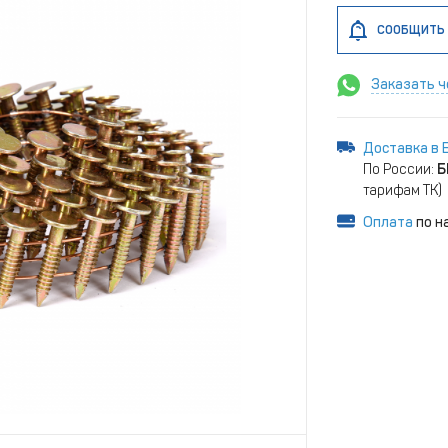
СООБЩИТЬ 
Заказать ч
Доставка в 
По России:
Б
тарифам ТК)
Оплата
по н