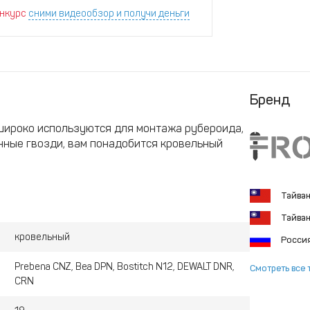
нкурс
сними видеообзор и получи деньги
Бренд
ироко используются для монтажа рубероида,
анные гвозди, вам понадобится кровельный
Тайва
Тайва
кровельный
Росси
Prebena CNZ, Bea DPN, Bostitch N12, DEWALT DNR,
Смотреть все 
CRN