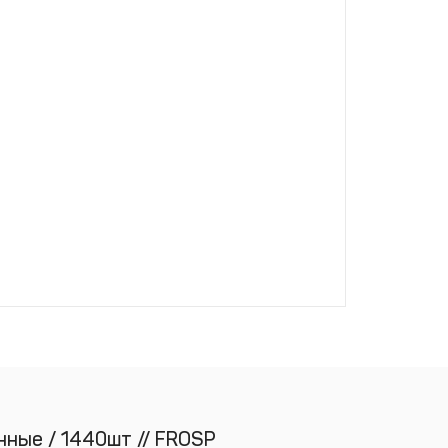
нные / 1440шт // FROSP