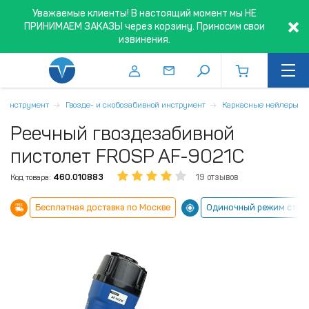
Уважаемые клиенты! В настоящий момент мы НЕ
ПРИНИМАЕМ ЗАКАЗЫ через корзину. Приносим свои
извинения.
й инструмент
Гвозде- и скобозабивной инструмент
Каркасные нейлеры
Реечный гвоздезабивной
пистолет FROSP AF-9021C
Код товара:
460.010883
19 отзывов
Бесплатная доставка по Москве
Одиночный режим стре