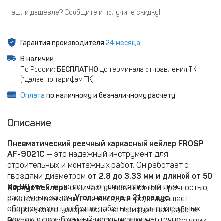
Нашли дешевле? Сообщите и получите скидку!
Гарантия производителя
24 месяца
В наличии
По России:
БЕСПЛАТНО
до терминала отправления ТК
(*далее по тарифам ТК)
Оплата
по наличному и безналичному расчету
Описание
Пневматический реечный каркасный нейлер FROSP
AF-9021C
— это надежный инструмент для
строительных и монтажных работ. Он работает с
гвоздями диаметром
от 2.8 до 3.33 мм и длиной от 50
до 90 мм
, что делает его универсальным для
Корпус нейлера
отличается повышенной прочностью,
различных задач.
Угол наклона в 21 градус
а встроенная защитная насадка предотвращает
обеспечивает удобство работы в труднодоступных
повреждение поверхности материалов при работе.
местах, а зазубренный носик позволяет точно
Рекомендуется использовать инструмент с гвоздями