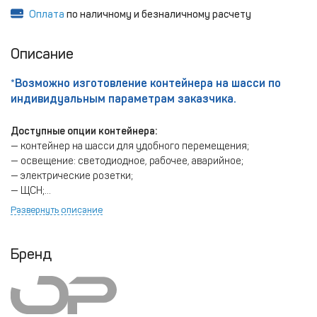
Оплата
по наличному и безналичному расчету
Описание
*Возможно изготовление контейнера на шасси по
индивидуальным параметрам заказчика.
Доступные опции контейнера:
— контейнер на шасси для удобного перемещения;
— освещение: светодиодное, рабочее, аварийное;
— электрические розетки;
— ЩСН;
— система обогрева: конвектор 2 кВт с терморегулятором — 1
Развернуть описание
шт.;
— система вентиляции: принудительная, вытяжной
вентилятор с защитной решеткой, приточная решетка,
Бренд
управление по датчику температуры;
— автоматическая система порошкового/аэрозольного
пожаротушения на базе приборов «БОЛИД»;
— ЩСН 380/220 В;